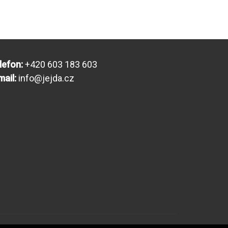
lefon:
+420 603 183 603
mail:
info@jejda.cz
stavení cookies
| webmaster
CORA
2024 - 2026