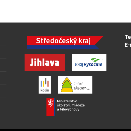
Te
E-
Na