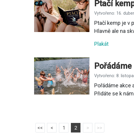
Ptačí kemp
Vytvořeno: 16. dube
Ptačí kemp je v p
Hlavně ale na skv
Plakát
Pořádáme a
Vytvořeno: 8. listop
Pořádáme akce a 
Přidáte se k nám
1
2