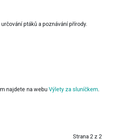
 určování ptáků a poznávání přírody.
cím najdete na webu
Výlety za sluníčkem
.
Strana 2 z 2